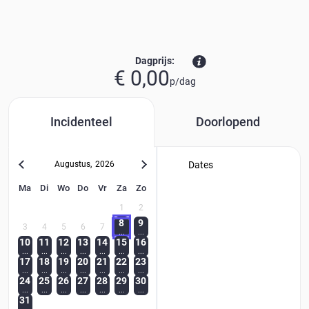
Dagprijs:
€ 0,00
p/dag
Incidenteel
Doorlopend
Augustus
,
2026
Dates
Ma
Di
Wo
Do
Vr
Za
Zo
1
2
8
9
3
4
5
6
7
...
...
10
11
12
13
14
15
16
...
...
...
...
...
...
...
17
18
19
20
21
22
23
...
...
...
...
...
...
...
24
25
26
27
28
29
30
...
...
...
...
...
...
...
31