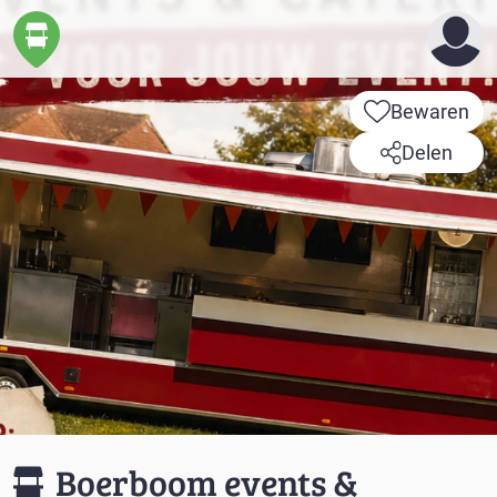
Bewaren
Delen
Boerboom events &