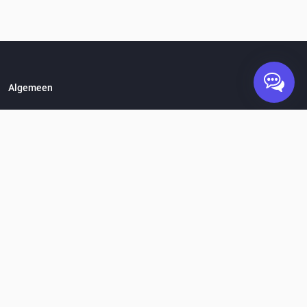
Algemeen
Hoe werkt het?
Vacatures
Over Standplaats.nl
Partners & Investeerders
In het nieuws