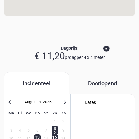
Dagprijs:
€ 11,20
p/dag
per
4
x
4
meter
Incidenteel
Doorlopend
Augustus
,
2026
Dates
Ma
Di
Wo
Do
Vr
Za
Zo
1
2
8
3
4
5
6
7
9
0
13
15