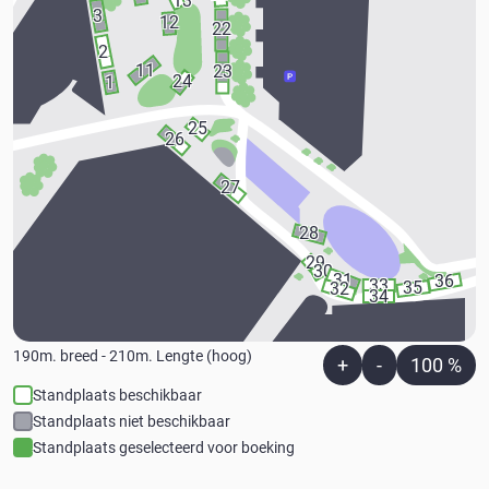
13
3
12
22
2
11
23
1
24
25
26
27
28
29
30
31
36
33
35
32
34
190
m. breed -
210
m. Lengte (hoog)
+
-
100 %
Standplaats beschikbaar
Standplaats niet beschikbaar
Standplaats geselecteerd voor boeking