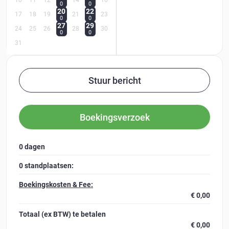
10
11
12
14
16
0
0
20
22
17
18
19
21
23
0
0
27
29
24
25
26
28
30
0
0
31
Stuur bericht
Boekingsverzoek
0 dagen
0 standplaatsen
:
Boekingskosten & Fee:
€ 0,00
Totaal (ex BTW)
te betalen
€ 0,00