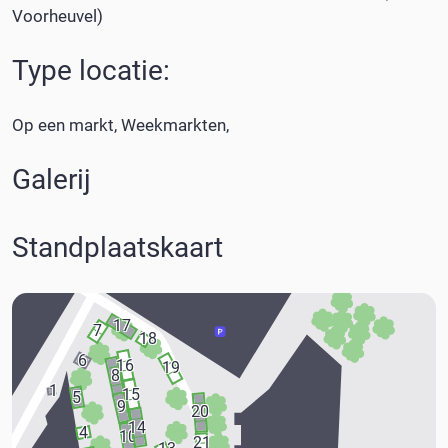
Voorheuvel)
Type locatie:
Op een markt
Weekmarkten
Galerij
Standplaatskaart
17
7
18
6
16
19
8
1
15
5
9
20
14
4
10
21