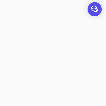
Algemeen
Hoe werkt het?
Vacatures
Over Standplaats.nl
Partners & Investeerders
In het nieuws