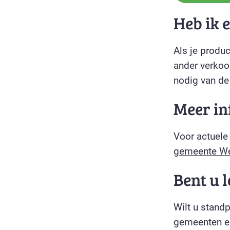
Heb ik 
Als je produ
ander verkoo
nodig van d
Meer in
Voor actuele
gemeente We
Bent u 
Wilt u stand
gemeenten en