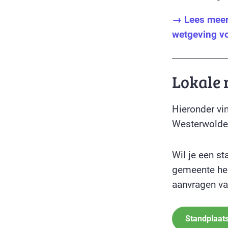
→ Lees meer 
wetgeving v
Lokale 
Hieronder vin
Westerwolde
Wil je een s
gemeente hee
aanvragen va
Standplaat