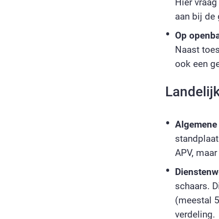
Hier vraag
aan bij de
Op openbaa
Naast toe
ook een ge
Landelij
Algemene 
standplaat
APV, maar
Dienstenw
schaars. D
(meestal 5
verdeling.