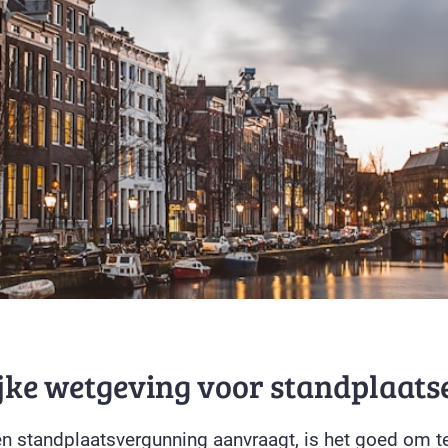
jke wetgeving voor standplaats
en standplaatsvergunning aanvraagt, is het goed om t