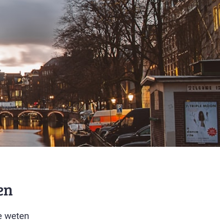
en
e weten