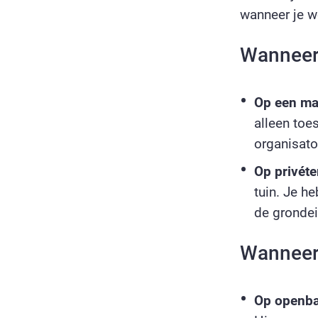
wanneer je w
Wanneer 
Op een ma
alleen to
organisato
Op privéte
tuin. Je h
de grondei
Wanneer 
Op openba