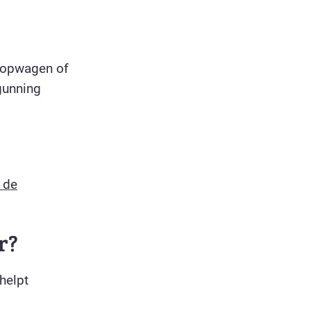
koopwagen of
gunning
 de
r?
helpt