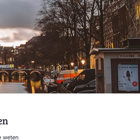
en
e weten