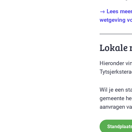
→ Lees meer 
wetgeving v
Lokale 
Hieronder vin
Tytsjerkstera
Wil je een s
gemeente hee
aanvragen va
Standplaats