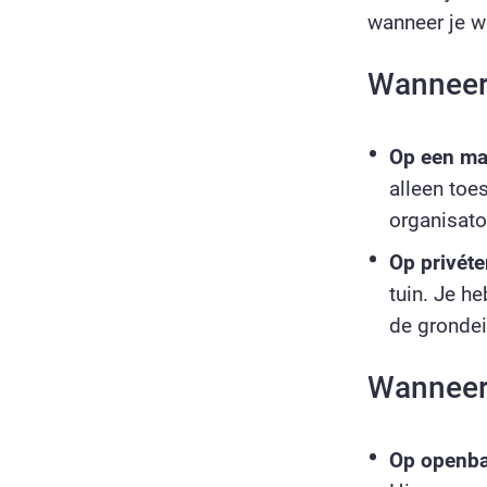
wanneer je w
Wanneer 
Op een ma
alleen to
organisato
Op privéte
tuin. Je h
de grondei
Wanneer 
Op openba