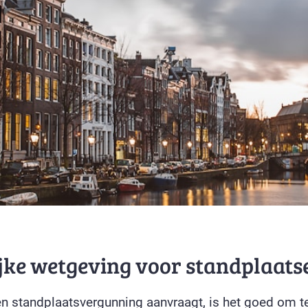
jke wetgeving voor standplaats
en standplaatsvergunning aanvraagt, is het goed om t