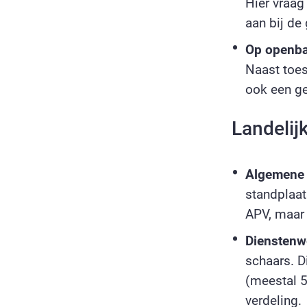
Hier vraag
aan bij de
Op openbaa
Naast toe
ook een ge
Landelij
Algemene 
standplaat
APV, maar
Dienstenw
schaars. D
(meestal 5
verdeling.