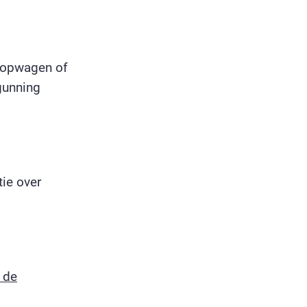
koopwagen of
gunning
ie over
 de