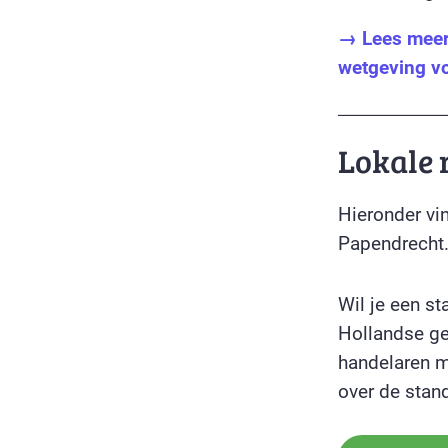
→ Lees meer 
wetgeving v
Lokale 
Hieronder vin
Papendrecht
Wil je een s
Hollandse g
handelaren me
over de stan