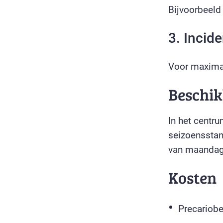
Bijvoorbeeld 
3. Incid
Voor maximaa
Beschik
In het centr
seizoenssta
van maandag 
Kosten
Precariobe