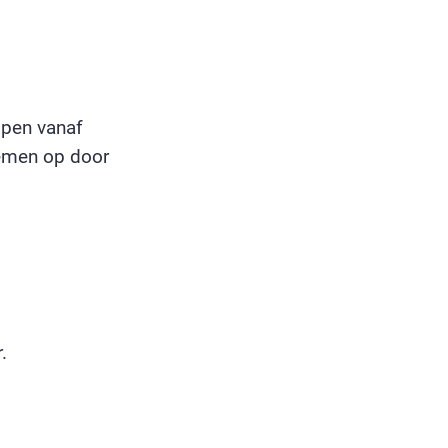
open vanaf
nemen op door
.