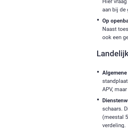
Hier vraag
aan bij de
Op openbaa
Naast toe
ook een ge
Landelij
Algemene 
standplaat
APV, maar
Dienstenw
schaars. D
(meestal 5
verdeling.