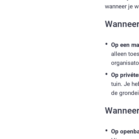
wanneer je w
Wanneer 
Op een ma
alleen to
organisato
Op privéte
tuin. Je h
de grondei
Wanneer 
Op openba