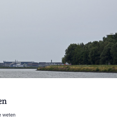
en
e weten