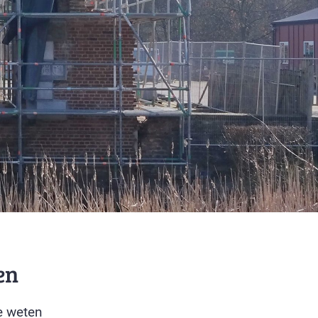
en
e weten