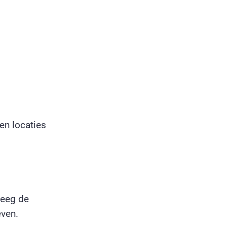
en locaties
leeg de
even.