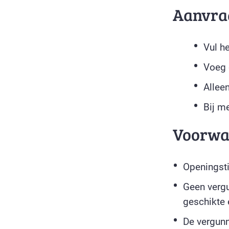
Aanvra
Vul h
Voeg 
Allee
Bij m
Voorwa
Openingsti
Geen vergu
geschikte
De vergun