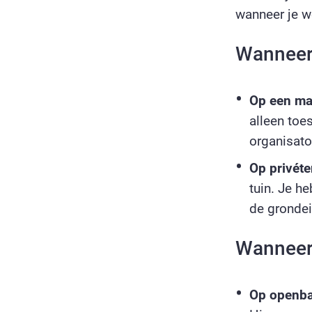
wanneer je w
Wanneer 
Op een ma
alleen to
organisato
Op privéte
tuin. Je h
de grondei
Wanneer 
Op openba