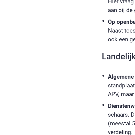
Hier vraag
aan bij de
Op openbaa
Naast toe
ook een ge
Landelij
Algemene 
standplaat
APV, maar
Dienstenw
schaars. D
(meestal 5
verdeling.