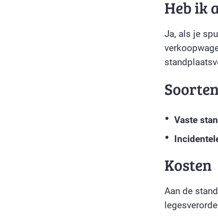
Heb ik 
Ja, als je sp
verkoopwagen
standplaatsv
Soorte
Vaste stan
Incidentel
Kosten
Aan de stand
legesverorde