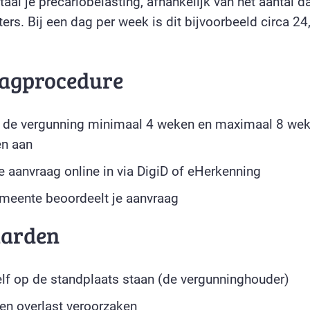
aal je precariobelasting, afhankelijk van het aantal 
ers. Bij een dag per week is dit bijvoorbeeld circa 24
agprocedure
 de vergunning minimaal 4 weken en maximaal 8 wek
en aan
je aanvraag online in via DigiD of eHerkenning
meente beoordeelt je aanvraag
arden
lf op de standplaats staan (de vergunninghouder)
n overlast veroorzaken