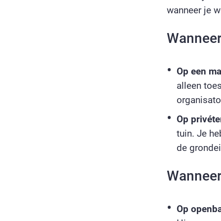
wanneer je w
Wanneer 
Op een ma
alleen to
organisato
Op privéte
tuin. Je h
de grondei
Wanneer 
Op openba