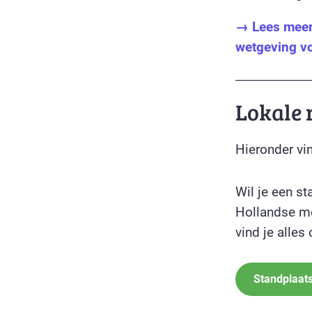
→ Lees meer 
wetgeving v
Lokale 
Hieronder vin
Wil je een s
Hollandse me
vind je alles
Standplaat