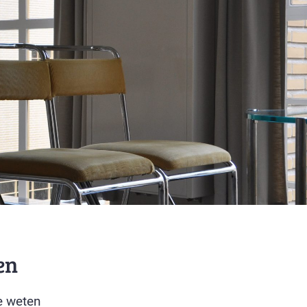
en
e weten