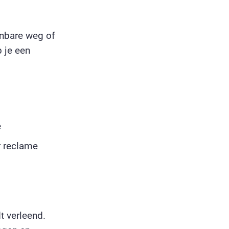
enbare weg of
b je een
e
r reclame
t verleend.