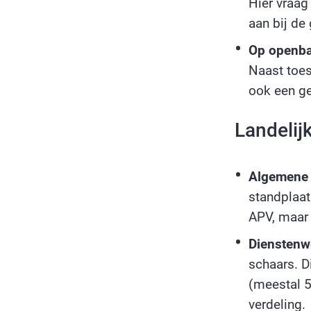
Hier vraag
aan bij de
Op openbaa
Naast toe
ook een ge
Landelij
Algemene 
standplaat
APV, maar
Dienstenw
schaars. D
(meestal 5
verdeling.