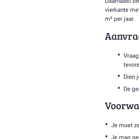
Daarnaast bet
vierkante met
m² per jaar.
Aanvra
Vraag
tevor
Dien 
De ge
Voorwa
Je moet ze
Je mag gee