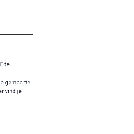
 Ede.
rse gemeente
r vind je