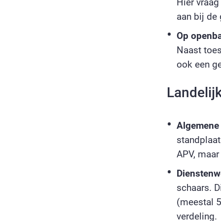
Hier vraag
aan bij de
Op openbaa
Naast toe
ook een ge
Landelij
Algemene 
standplaat
APV, maar
Dienstenw
schaars. D
(meestal 5
verdeling.