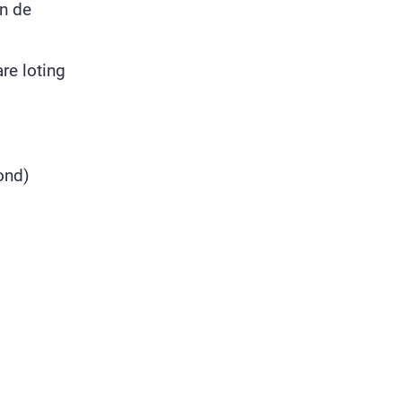
an de
re loting
ond)