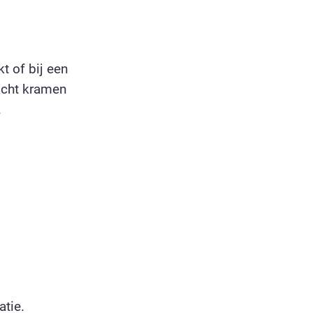
t of bij een
acht kramen
.
tie.