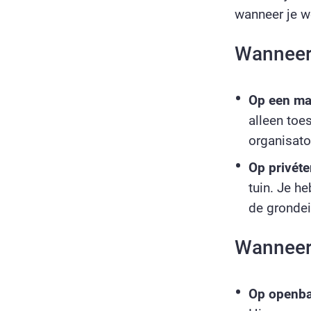
wanneer je w
Wanneer 
Op een ma
alleen to
organisato
Op privéte
tuin. Je h
de grondei
Wanneer 
Op openba