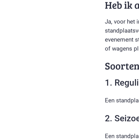
Heb ik 
Ja, voor het
standplaatsve
evenement st
of wagens pl
Soorte
1. Regul
Een standpla
2. Seizo
Een standpla