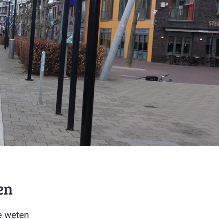
en
e weten