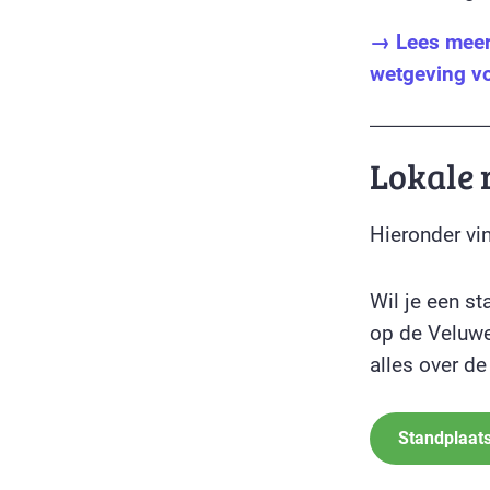
→ Lees meer 
wetgeving v
Lokale 
Hieronder vin
Wil je een s
op de Veluwe
alles over d
Standplaat